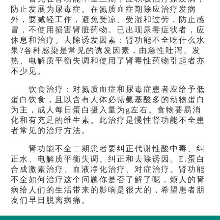
防止发展为尿毒症。在氮质血症期除应治疗发病
外，要减轻工作，避免受凉、受湿和过劳，防止感
冒，不使用损害肾脏药物。已出现尿毒症状者，应
休息和治疗。去除诱发因素：肾功能不全吃什么水
果?各种感染是常见的诱发因素，由急性吐泻、发
热、电解质平衡失调和使用了肾毒性药物引起者亦
不少见。
饮食治疗：对氮质血症和尿毒症患者应给予低
蛋白饮食，且以含有人体必需氨基酸多的动物蛋白
为主，成人每日蛋白摄入量为g左右。食物要易消
化和有充足的维生素。此治疗是慢性肾功能不全患
者常见的治疗方法。
肾功能不全二期患者要纠正代谢性酸中毒、纠
正水、电解质平衡失调、纠正和去除诱因。E.蛋白
合成激素治疗、血液净化治疗、对症治疗。肾功能
不全如何治疗这个问题你是否了解了呢，烦人的肾
病给人们的生活带来的影响是很大的，希望患者朋
友们早日脱离病痛。