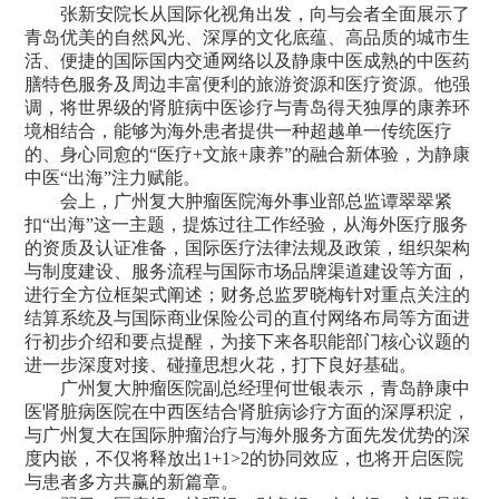
张新安院长从国际化视角出发，向与会者全面展示了
青岛优美的自然风光、深厚的文化底蕴、高品质的城市生
活、便捷的国际国内交通网络以及静康中医成熟的中医药
膳特色服务及周边丰富便利的旅游资源和医疗资源。他强
调，将世界级的肾脏病中医诊疗与青岛得天独厚的康养环
境相结合，能够为海外患者提供一种超越单一传统医疗
的、身心同愈的“医疗+文旅+康养”的融合新体验，为静康
中医“出海”注力赋能。
会上，广州复大肿瘤医院海外事业部总监谭翠翠紧
扣“出海”这一主题，提炼过往工作经验，从海外医疗服务
的资质及认证准备，国际医疗法律法规及政策，组织架构
与制度建设、服务流程与国际市场品牌渠道建设等方面，
进行全方位框架式阐述；财务总监罗晓梅针对重点关注的
结算系统及与国际商业保险公司的直付网络布局等方面进
行初步介绍和要点提醒，为接下来各职能部门核心议题的
进一步深度对接、碰撞思想火花，打下良好基础。
广州复大肿瘤医院副总经理何世银表示，青岛静康中
医肾脏病医院在中西医结合肾脏病诊疗方面的深厚积淀，
与广州复大在国际肿瘤治疗与海外服务方面先发优势的深
度内嵌，不仅将释放出1+1>2的协同效应，也将开启医院
与患者多方共赢的新篇章。