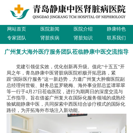
网站首页
医院新闻
医院介绍
静康特色
专家团队
肾脏疾病
肾脏知识
联系我们
广州复大海外医疗服务团队莅临静康中医交流指导
党建引领促实效，优化创新再升级。值此“十五五”开
局之年，青岛静康中医肾脏病医院积极开拓思路，紧
跟“国际医疗服务”这一新趋势，力邀广州复大肿瘤医院副
总经理何世银、财务总监罗晓梅、海外事业部总监谭翠翠
等一行于4月27日莅临医院，进行为期两日的深度交流与
工作指导。旨在借鉴广州复大在国际化服务领域的成熟经
验赋能静康中医，共同探索中西医结合诊疗模式的国际化
路径，为开拓海外市场注入新动能。