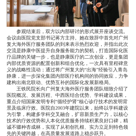
参观结束后，双方以内部研讨的形式展开座谈交流。
会议由医院党支部书记蒋方主持。她在致辞中首先对广州
复大海外医疗服务团队的到来表示热烈欢迎，并指出此次
交流是静康中医提升自身服务能力的契机，打造国际化医
疗品牌的关键一步，也是静康医疗的二次创业，更是集团
内部优质资源的配置创新和组合优化，一次具有里程碑意
义的战略性流动；通过将广州复大的“出海”经验引入青岛
静康，进一步深化集团内部医疗机构间的协同效应，力争
建构出南北联动、优势互补的国际化发展新格局。
王铁民院长向广州复大海外医疗服务团队细致介绍了
医院概况、发展历程、中西医结合优势、学科建设成果，
重点介绍国家发明专利“循经护肾”核心诊疗技术的发明背
景及临床疗效。医院自2003年建院以来，始终以学科建设
为引擎，构建多学科交叉融合，扩容新质生产力，以核心
技术的疗效优势和人本化优质服务持续积累良好口碑，精
诚不辍种杏成林，实现了从初创扎根、实力立足到特色领
先的关键跨越，在高质量发展道路上稳步跃升。