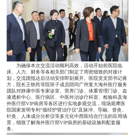
为确保本次交流活动顺利高效，活动开始前医院临
床、人力、财务等各相关部门制定了周密细致的对接计
划，交流团抵达后活动安排即刻展开。医院党支部书记蒋
方，院长王铁民等院班子成员陪同广州复大海外医疗服务
团队对静康中医专家诊室、营养门诊、体重管理门诊、血
液透析中心、医疗病区、中医外治诊疗科室、检验科及海
外医疗部VIP病房等各区进行实地参观交流，现场观摩医
院国家发明专利“循经护肾治疗仪”及脉冲、导融、督灸、
针灸、人体成分分析仪等多元化中西医结合疗法的应用场
景，细致了解海外医疗部VIP病房的基础设施和配套服
务。