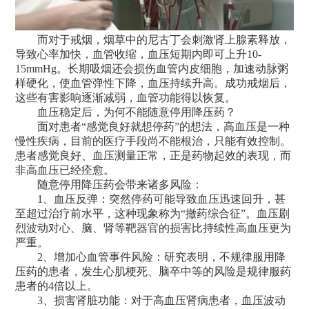
而对于戒烟，烟草中的尼古丁会刺激肾上腺素释放，
导致心率加快，血管收缩，血压短期内即可上升10-
15mmHg。长期吸烟还会损伤血管内皮细胞，加速动脉粥
样硬化，使血管弹性下降，血压持续升高。成功戒烟后，
这些有害影响逐渐减弱，血管功能得以恢复。
血压稳定后，为何不能随意停用降压药？
面对患者“感觉良好就想停药”的想法，高血压是一种
慢性疾病，目前的医疗手段尚不能根治，只能有效控制。
患者感觉良好、血压测量正常，正是药物起效的表现，而
非高血压已经痊愈。
随意停用降压药会带来诸多风险：
1、血压反弹：突然停药可能导致血压迅速回升，甚
至超过治疗前水平，这种现象称为“撤药综合征”。血压剧
烈波动对心、脑、肾等靶器官的损害比持续性高血压更为
严重。
2、增加心血管事件风险：研究表明，不规律服用降
压药的患者，发生心肌梗死、脑卒中等的风险是规律服药
患者的4倍以上。
3、损害肾脏功能：对于高血压肾病患者，血压波动