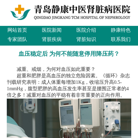
网站首页
医院新闻
医院介绍
静康特色
专家团队
肾脏疾病
肾脏知识
联系我们
血压稳定后 为何不能随意停用降压药？
减重、戒烟，为何对血压如此重要？
超重和肥胖是高血压的独立危险因素。《循环》杂志
刊载研究表明：成人体重每增加1Kg，收缩压升高0.5-
1mmHg，腹型肥胖的高血压发生率甚至是腰围正常者的4
倍之多！减重对血压的平稳有着非常重要的正向作用。