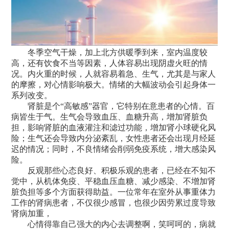
冬季空气干燥，加上北方供暖季到来，室内温度较
高，还有饮食不当等因素，人体容易出现阴虚火旺的情
况。内火重的时候，人就容易着急、生气，尤其是与家人
的摩擦，对心情影响极大。情绪的大幅波动会引起身体一
系列改变。
肾脏是个“高敏感”器官，它特别在意患者的心情。百
病皆生于气。生气会导致血压、血糖升高，增加肾脏负
担，影响肾脏的血液灌注和滤过功能，增加肾小球硬化风
险；生气还会导致内分泌紊乱，女性患者还会出现月经延
迟的情况；同时，不良情绪会削弱免疫系统，增大感染风
险。
反观那些心态良好、积极乐观的患者，已经在不知不
觉中，从机体免疫、平稳血压血糖、减少感染、不增加肾
脏负担等多个方面获得助益。一位常年在室外从事重体力
工作的肾病患者，不仅很少感冒，也很少因劳累过度导致
肾病加重，
心情得靠自己强大的内心去调整啊，笑呵呵的，病就