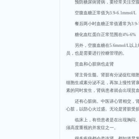
预防糖尿病肾病，要经常关注空腹
空腹血糖正常值为3.9-6.1mmol/L
餐后两小时血糖正常值通常为3.9-7.8
糖化血红蛋白正常范围在4%-6%
另外，空腹血糖在5.6mmol/L
员，也是需要进行控糖管理的。
贫血和心脏病也走肾
肾主骨生髓。肾脏有分泌促红细胞生
细胞生成素分泌不足，再加上慢性肾
素的同时发生，肾病患者就会出现贫
还有心脏病。中医讲心肾相交，肾主
心脏，以防心火过盛。无论是肾脏受
临床上，有些患者是在出现胸闷、心
须高度重视的并发症之一。
很多疾病都会牵连肾，都知道早发现