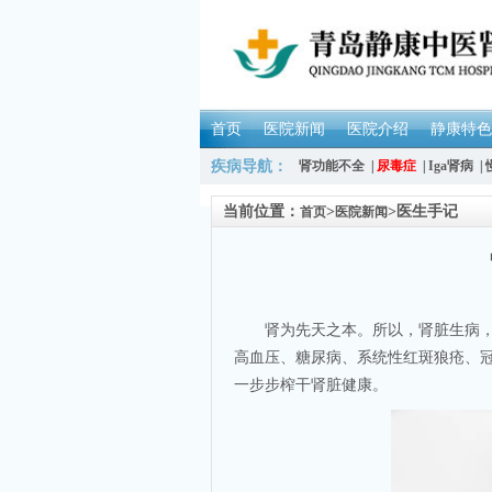
首页
医院新闻
医院介绍
静康特色
疾病导航：
肾功能不全
|
尿毒症
|
Iga肾病
|
当前位置：
>
>
医生手记
首页
医院新闻
肾为先天之本。所以，肾脏生病，往
高血压、糖尿病、系统性红斑狼疮、冠
一步步榨干肾脏健康。