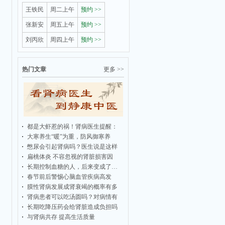
王铁民
周二上午
预约 >>
张新安
周五上午
预约 >>
刘丙欣
周四上午
预约 >>
热门文章
更多 >>
。
都是大虾惹的祸！肾病医生提醒：
和
大寒养生“暖”为重，防风御寒养
憋尿会引起肾病吗？医生说是这样
扁桃体炎 不容忽视的肾脏损害因
长期控制血糖的人，后来变成了…
春节前后警惕心脑血管疾病高发
膜性肾病发展成肾衰竭的概率有多
肾病患者可以吃汤圆吗？对病情有
长期吃降压药会给肾脏造成负担吗
与肾病共存 提高生活质量