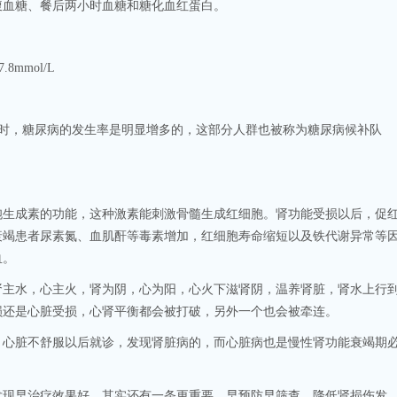
血糖、餐后两小时血糖和糖化血红蛋白。
mmol/L
以上时，糖尿病的发生率是明显增多的，这部分人群也被称为糖尿病候补队
成素的功能，这种激素能刺激骨髓生成红细胞。肾功能受损以后，促
衰竭患者尿素氮、血肌酐等毒素增加，红细胞寿命缩短以及铁代谢异常等
血。
水，心主火，肾为阴，心为阳，心火下滋肾阴，温养肾脏，肾水上行
损还是心脏受损，心肾平衡都会被打破，另外一个也会被牵连。
脏不舒服以后就诊，发现肾脏病的，而心脏病也是慢性肾功能衰竭期
早治疗效果好，其实还有一条更重要，早预防早筛查，降低肾损伤发