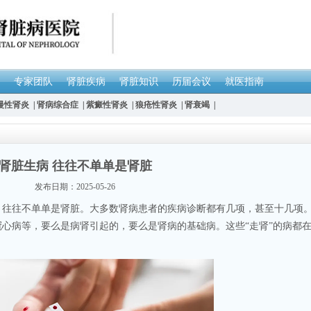
专家团队
肾脏疾病
肾脏知识
历届会议
就医指南
慢性肾炎
|
肾病综合症
|
紫癜性肾炎
|
狼疮性肾炎
|
肾衰竭
|
肾脏生病 往往不单单是肾脏
发布日期：2025-05-26
往不单单是肾脏。大多数肾病患者的疾病诊断都有几项，甚至十几项
心病等，要么是病肾引起的，要么是肾病的基础病。这些“走肾”的病都