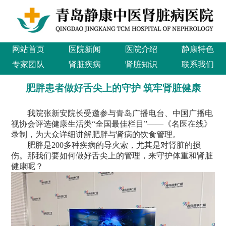
网站首页
医院新闻
医院介绍
静康特色
专家团队
肾脏疾病
肾脏知识
联系我们
肥胖患者做好舌尖上的守护 筑牢肾脏健康
我院张新安院长受邀参与青岛广播电台、中国广播电
视协会评选健康生活类“全国最佳栏目”——《名医在线》
录制，为大众详细讲解肥胖与肾病的饮食管理。
肥胖是200多种疾病的导火索，尤其是对肾脏的损
伤。那我们要如何做好舌尖上的管理，来守护体重和肾脏
健康呢？