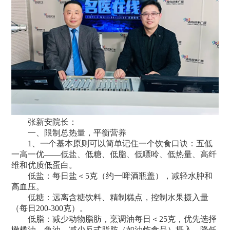
张新安院长：
一、限制总热量，平衡营养
1、一个基本原则可以简单记住一个饮食口诀：五低
一高一优——低盐、低糖、低脂、低嘌呤、低热量、高纤
维和优质低蛋白。
低盐：每日盐＜5克（约一啤酒瓶盖），减轻水肿和
高血压。
低糖：远离含糖饮料、精制糕点，控制水果摄入量
（每日200-300克）。
低脂：减少动物脂肪，烹调油每日＜25克，优先选择
橄榄油、鱼油。减少反式脂肪（如油炸食品）摄入，降低