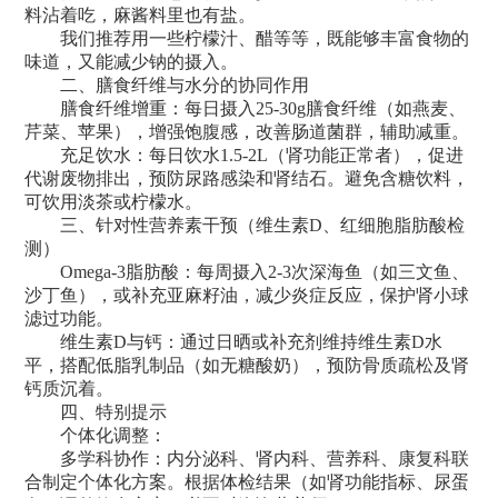
料沾着吃，麻酱料里也有盐。
我们推荐用一些柠檬汁、醋等等，既能够丰富食物的
味道，又能减少钠的摄入。
二、膳食纤维与水分的协同作用
膳食纤维增重：每日摄入25-30g膳食纤维（如燕麦、
芹菜、苹果），增强饱腹感，改善肠道菌群，辅助减重。
充足饮水：每日饮水1.5-2L（肾功能正常者），促进
代谢废物排出，预防尿路感染和肾结石。避免含糖饮料，
可饮用淡茶或柠檬水。
三、针对性营养素干预（维生素D、红细胞脂肪酸检
测）
Omega-3脂肪酸：每周摄入2-3次深海鱼（如三文鱼、
沙丁鱼），或补充亚麻籽油，减少炎症反应，保护肾小球
滤过功能。
维生素D与钙：通过日晒或补充剂维持维生素D水
平，搭配低脂乳制品（如无糖酸奶），预防骨质疏松及肾
钙质沉着。
四、特别提示
个体化调整：
多学科协作：内分泌科、肾内科、营养科、康复科联
合制定个体化方案。根据体检结果（如肾功能指标、尿蛋