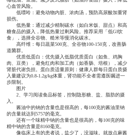
心血管风险。
低嘌呤：避免动物内脏、浓肉汤，预防高尿酸加重肾
损伤。
低热量：通过减少精制碳水（如白米饭、甜点）和高
糖食品的摄入，降低热量过剩风险。推荐采用「低GI饮
食」，选择全谷物、糙米等慢消化碳水。
高纤维：每日蔬菜500克、全谷物100-150克，改善肠
道菌群。
优质低蛋白：优先摄入低脂优质蛋白（如鱼、鸡胸
肉、豆类），避免红肉和加工肉（如香肠、培根），减少
肾脏代谢负担。蛋白质适量原则：健康人群每日蛋白质摄
入量建议为0.8-1.2g/kg体重，肾功能不全者需遵医嘱进一
步限制。
图片
2、学习阅读食品标签，控制隐形糖、盐、脂肪的摄
入。
酱油中的钠的含量也是很高的，每100克的酱油里钠
的含量就达到5757的毫克。
还有一个味精中钠的含量也是很高的，每100克的味
精中钠的含量是8160毫克。
像临床上有的患者说，盐少了，没滋味。就放点麻酱