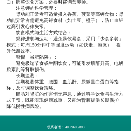
白）调整饮食方案，必要时咨询营养师。
注意钾的科学管理：
肾功能正常者可适量摄入香蕉、菠菜等高钾食物；肾
功能异常者需避免高钾食材（如土豆、橙子），防止血钾
过高引发心律失常。
饮食模式与生活方式结合：
规律进餐与运动：避免暴饮暴食，采用「少食多餐」
模式；每周150分钟中等强度运动（如快走、游泳），提
升代谢效率。
警惕「减肥陷阱」：
避免极端节食或生酮饮食，可能引发肌酐升高、电解
质紊乱等肾脏损伤。
长期监测：
定期检测体重、腰围、血肌酐、尿微量白蛋白等指
标，及时调整饮食策略。
脂肪对肾脏的伤害悄无声息，通过科学饮食与生活方
式干预，既能实现健康减重，又能为肾脏提供长期保护，
降低慢性病风险。
联系电话： 400 960 2898