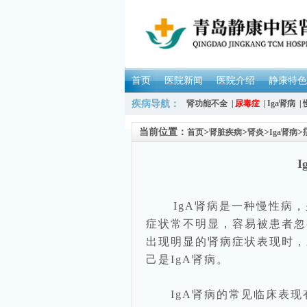
首页
医院新闻
医院介绍
静康特色
疾病导航：
肾功能不全
|
尿毒症
|
Iga肾病
|
当前位置：
>
>
>
>
首页
肾脏疾病
肾炎
Iga肾病
IgA肾病是一种慢性病，是
症状常不明显，容易被患者忽
出现明显的肾病症状表现时，
己是IgA肾病。
IgA肾病的常见临床表现