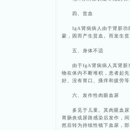
四、贫血
IgA肾病病人由于肾脏功
蒙，因而产生贫血。而发生贫
五、身体不适
由于IgA肾病病人其肾脏
物在体内不断堆积，患者起先
好、没有胃口、搔痒和疲劳等
六、发作性肉眼血尿
多见于儿童。其肉眼血尿多
胃肠炎或尿路感染后发作，间
然后转为持续性镜下血尿，部