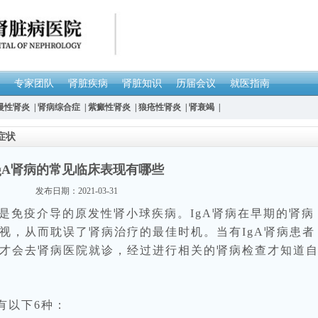
专家团队
肾脏疾病
肾脏知识
历届会议
就医指南
慢性肾炎
|
肾病综合症
|
紫癜性肾炎
|
狼疮性肾炎
|
肾衰竭
|
症状
IgA肾病的常见临床表现有哪些
发布日期：2021-03-31
免疫介导的原发性肾小球疾病。IgA肾病在早期的肾病
视，从而耽误了肾病治疗的最佳时机。当有IgA肾病患者
才会去肾病医院就诊，经过进行相关的肾病检查才知道
有以下6种：